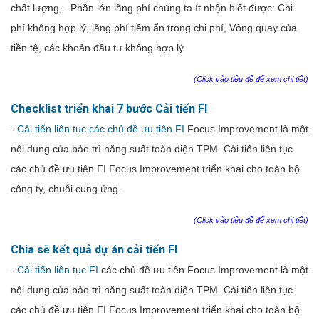
chất
lượng,...
Phần lớn lãng phí chúng ta ít nhận biết được: Chi
phí không hợp lý, lãng phí tiềm ẩn trong chi phí,
Vòng
quay
của
tiền
tệ
,
các
khoản
đầu
tư
không
hợp
lý
(Click vào tiêu đề để xem chi tiết)
Checklist triển khai 7 bước Cải tiến FI
-
Cải tiến liên tục các chủ đề ưu tiên FI
Focus Improvement là một
nội dung của bảo trì năng suất toàn diện TPM. Cải tiến liên tục
các chủ đề ưu tiên FI Focus Improvement triển khai cho toàn bộ
công ty, chuỗi cung ứng.
(Click vào tiêu đề để xem chi tiết)
Chia sẽ kết quả dự án cải tiến FI
-
Cải tiến liên tục FI
các chủ đề ưu tiên Focus Improvement là một
nội dung của bảo trì năng suất toàn diện TPM. Cải tiến liên tục
các chủ đề ưu tiên FI Focus Improvement triển khai cho toàn bộ