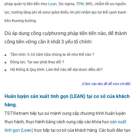
pháp quản lý tiên tiến như
Lean
, Six sigma,
TPM
, IWS,..nhằm tối ưu nguồn
lực, hướng lãng phí về zero/ giảm thiểu chi phí nhằm tạo lợi thế cạnh tranh
trên thương trường.
Dù áp dụng công cụ/phương pháp tiên tiến nào, để thành
công bền vững cần ít nhất 3 yếu tố chính:
Tầm nhìn: 5-10 năm nữa chúng ta sẽ như thế nào ?
Động lực: Tại sao phải thay đổi ?
Hệ thống & Quy trình: Làm thế nào để đạt được điều đó?
(Click vào tiêu đề để xem chi tiết)
Huấn luyện sản xuất tinh gọn (LEAN) tại cơ sở của khách
hàng.
TSTVietnam tiếp tục sứ mệnh cung cấp chương trình huấn luyện
thực hành, thực hành bằng cách cung cấp các khóa học
sản xuất
tinh gọn (Lean)
trực tiếp tại cơ sở của khách hàng. Các buổi đào tạo