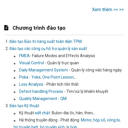
Xem thêm >> >>
Chương trình đào tạo
Đào tạo Bảo trì năng suất toàn diện TPM
.
Đào tạo các công cụ hỗ trợ quản lý sản xuất
:
FMEA
- Failure Modes and Effects Analysis
Visual Control
- Quản lý trực quan
Daily Management System
- Quản lý công việc hằng ngày.
Poka - Yoke
,
One Point Lesson
,...
Loss Analysis
- Phân tích tổn thất
Defect handling Process
- Tìm/xử lý khiếm khuyết.
Quality Management - QM
.
Đào tạo Kỹ thuật:
Kỹ thuật
siết chặt
: Bulon-đai ốc, hàn, then,...
Hệ thống truyền động - Phát động:
Motor
,
hộp số
,
vòng bi
,
bộ truyền belt
,
bộ truyền xích
, l
y hợp
,...