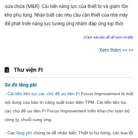
sửa chữa (M&R). Cải tiến năng lực của thiết bị và giảm tồn
kho phụ tùng. Nhận biết các nhu cầu cần thiết của nhà máy
để phát triển năng lực tương ứng nhằm đáp ứng kịp thời
(Click vào tiêu đề để xem chi tiết)
Xem thêm >> >>
Thư viện FI
Sơ đồ lãng phí
-
Cải tiến liên tục các chủ đề ưu tiên FI
Focus Improvement là một
nội dung của bảo trì năng suất toàn diện TPM. Cải tiến liên tục
các chủ đề ưu tiên FI Focus Improvement triển khai cho toàn bộ
công ty, chuỗi cung ứng.
- Các
lãng phí
chúng ta dễ nhận biết: Thiết
bị
hư
hỏng
,
các
loại
lỗi