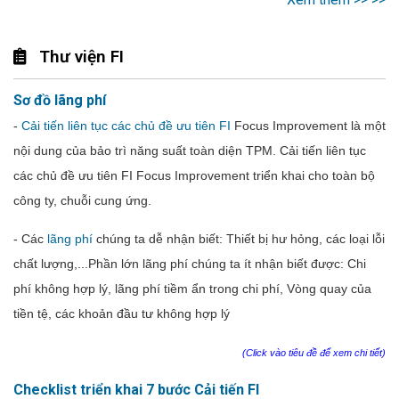
Thư viện FI
Sơ đồ lãng phí
-
Cải tiến liên tục các chủ đề ưu tiên FI
Focus Improvement là một
nội dung của bảo trì năng suất toàn diện TPM. Cải tiến liên tục
các chủ đề ưu tiên FI Focus Improvement triển khai cho toàn bộ
công ty, chuỗi cung ứng.
- Các
lãng phí
chúng ta dễ nhận biết: Thiết
bị
hư
hỏng
,
các
loại
lỗi
chất
lượng,...
Phần lớn lãng phí chúng ta ít nhận biết được: Chi
phí không hợp lý, lãng phí tiềm ẩn trong chi phí,
Vòng
quay
của
tiền
tệ
,
các
khoản
đầu
tư
không
hợp
lý
(Click vào tiêu đề để xem chi tiết)
Checklist triển khai 7 bước Cải tiến FI