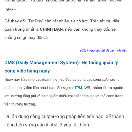
lường được. "Tư duy" không thể được hình thành trong một vài
ngày…
Để thay đổi "Tư Duy" cần rất nhiều sự nỗ lực. Trên tất cả, điều
quan trọng nhất là
CHÍNH BẠN
, nếu bạn không thay đổi, sẽ
chẳng có gì thay đổi cả.
(Click vào tiêu đề để xem chi tiết)
DMS (Daily Management System)- Hệ thống quản lý
công việc hàng ngày
Ngày nay, hầu như các doanh nghiệp đều áp dụng các công cụ/phương
pháp quản lý tiên tiến như
Lean
, Six sigma,
TPM
, IWS,..nhằm tối ưu nguồn
lực, hướng lãng phí về zero/ giảm thiểu chi phí nhằm tạo lợi thế cạnh tranh
trên thương trường.
Dù áp dụng công cụ/phương pháp tiên tiến nào, để thành
công bền vững cần ít nhất 3 yếu tố chính: