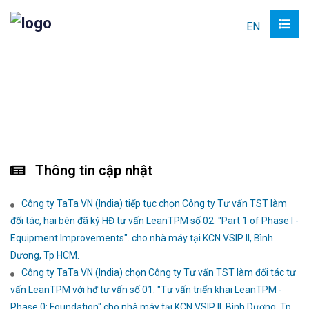
EN
Thông tin cập nhật
Công ty TaTa VN (India) tiếp tục chọn Công ty Tư vấn TST làm
đối tác, hai bên đã ký HĐ tư vấn LeanTPM số 02: "Part 1 of Phase I -
Equipment Improvements". cho nhà máy tại KCN VSIP II, Bình
Dương, Tp HCM.
Công ty TaTa VN (India) chọn Công ty Tư vấn TST làm đối tác tư
vấn LeanTPM với hđ tư vấn số 01: "Tư vấn triển khai LeanTPM -
Phase 0: Foundation" cho nhà máy tại KCN VSIP II, Bình Dương, Tp