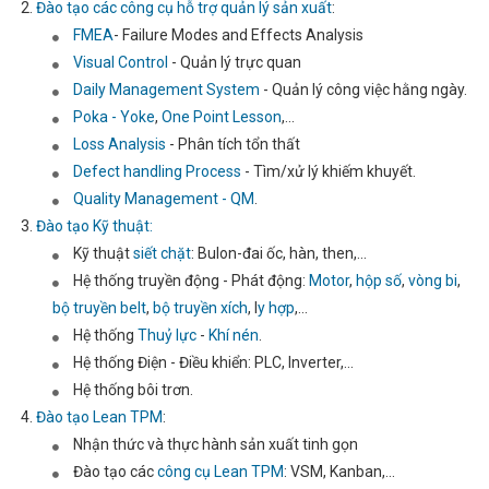
Đào tạo các công cụ hỗ trợ quản lý sản xuất
:
FMEA
- Failure Modes and Effects Analysis
Visual Control
- Quản lý trực quan
Daily Management System
- Quản lý công việc hằng ngày.
Poka - Yoke
,
One Point Lesson
,...
Loss Analysis
- Phân tích tổn thất
Defect handling Process
- Tìm/xử lý khiếm khuyết.
Quality Management - QM
.
Đào tạo Kỹ thuật:
Kỹ thuật
siết chặt
: Bulon-đai ốc, hàn, then,...
Hệ thống truyền động - Phát động:
Motor
,
hộp số
,
vòng bi
,
bộ truyền belt
,
bộ truyền xích
, l
y hợp
,...
Hệ thống
Thuỷ lực
-
Khí nén
.
Hệ thống Điện - Điều khiển: PLC, Inverter,...
Hệ thống bôi trơn.
Đào tạo Lean TPM
:
Nhận thức và thực hành sản xuất tinh gọn
Đào tạo các
công cụ Lean TPM
: VSM, Kanban,...