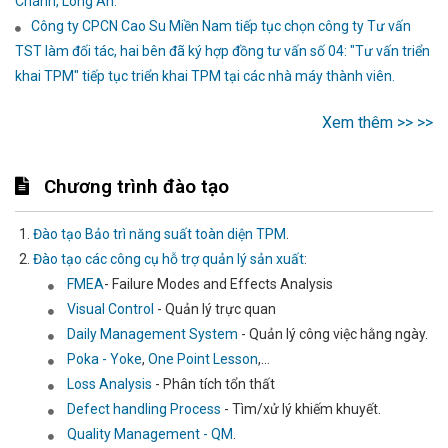
Chánh, Long An.
Công ty CPCN Cao Su Miền Nam tiếp tục chọn công ty Tư vấn
TST làm đối tác, hai bên đã ký hợp đồng tư vấn số 04: "Tư vấn triển
khai TPM" tiếp tục triển khai TPM tại các nhà máy thành viên.
Xem thêm >> >>
Chương trình đào tạo
Đào tạo Bảo trì năng suất toàn diện TPM
.
Đào tạo các công cụ hỗ trợ quản lý sản xuất
:
FMEA
- Failure Modes and Effects Analysis
Visual Control
- Quản lý trực quan
Daily Management System
- Quản lý công việc hằng ngày.
Poka - Yoke
,
One Point Lesson
,...
Loss Analysis
- Phân tích tổn thất
Defect handling Process
- Tìm/xử lý khiếm khuyết.
Quality Management - QM
.