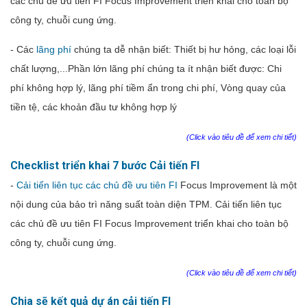
các chủ đề ưu tiên FI Focus Improvement triển khai cho toàn bộ
công ty, chuỗi cung ứng.
- Các
lãng phí
chúng ta dễ nhận biết: Thiết
bị
hư
hỏng
,
các
loại
lỗi
chất
lượng,...
Phần lớn lãng phí chúng ta ít nhận biết được: Chi
phí không hợp lý, lãng phí tiềm ẩn trong chi phí,
Vòng
quay
của
tiền
tệ
,
các
khoản
đầu
tư
không
hợp
lý
(Click vào tiêu đề để xem chi tiết)
Checklist triển khai 7 bước Cải tiến FI
-
Cải tiến liên tục các chủ đề ưu tiên FI
Focus Improvement là một
nội dung của bảo trì năng suất toàn diện TPM. Cải tiến liên tục
các chủ đề ưu tiên FI Focus Improvement triển khai cho toàn bộ
công ty, chuỗi cung ứng.
(Click vào tiêu đề để xem chi tiết)
Chia sẽ kết quả dự án cải tiến FI