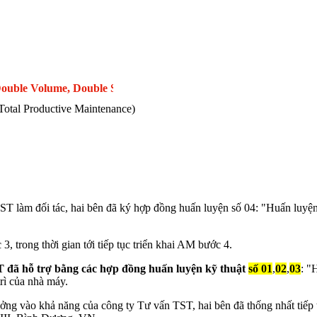
uble Volume, Double Speed. “50” = 50% Margin Improvement. “10
otal Productive Maintenance)
hách hàng
Thư viện
Hiệu quả
Phần mềm
Liên
ST làm đối tác, hai bên đã ký hợp đồng huấn luyện số 04: "Huấn l
 trong thời gian tới tiếp tục triển khai AM bước 4.
T đã hỗ trợ bằng các hợp đồng huấn luyện kỹ thuật
số 01
,
02
,
03
: "
rì của nhà máy.
ưởng vào khả năng của công ty Tư vấn TST, hai bên đã thống nhất tiếp