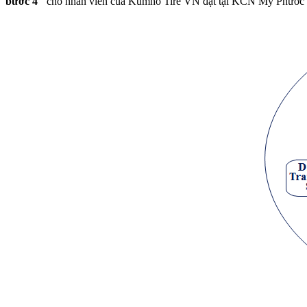
bước 4"
cho nhân viên của Kumho Tire VN đặt tại KCN Mỹ Phước 