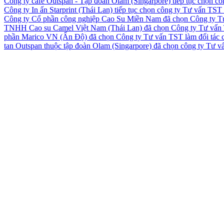
Công ty cafe Outspan - Tập đoàn Olam (Singarpore) tiếp tục chọn c
Công ty In ấn Starprint (Thái Lan) tiếp tục chọn công ty Tư vấn TS
Công ty Cổ phần công nghiệp Cao Su Miền Nam đã chọn Công ty Tư 
TNHH Cao su Camel Việt Nam (Thái Lan) đã chọn Công ty Tư vấn TS
phần Marico VN (Ấn Độ) đã chọn Công ty Tư vấn TST làm đối tác 
tan Outspan thuộc tập đoàn Olam (Singarpore) đã chọn công ty Tư 