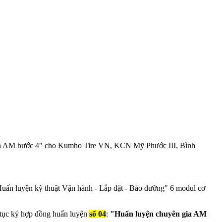
0” = 100% Employee Involvement. Mục tiêu của chúng tôi mang đế
 hệ
uyện AM bước 4" cho Kumho Tire VN, KCN Mỹ Phước III, Bình
Huấn luyện kỹ thuật Vận hành - Lắp đặt - Bảo dưỡng" 6 modul cơ
 tục ký hợp đồng huấn luyện
số 04
:
"Huấn luyện chuyên gia AM