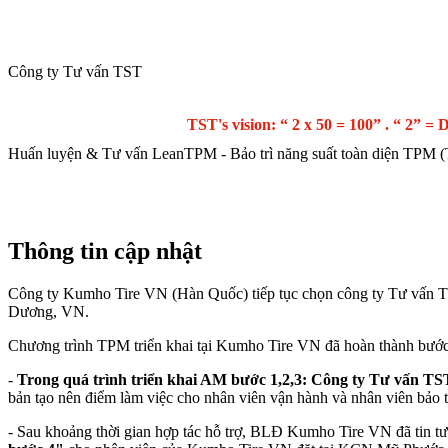
Công ty Tư vấn TST
TST's vision: “ 2 x 50 = 100” . “ 2” = Do
Huấn luyện & Tư vấn LeanTPM - Bảo trì năng suất toàn diện TPM (T
Trang chủ
Giới thiệu
Đào tạo
Tư vấn
K
Thông tin cập nhật
Công ty Kumho Tire VN (Hàn Quốc) tiếp tục chọn công ty Tư vấn T
Dương, VN.
Chương trình TPM triển khai tại Kumho Tire VN đã hoàn thành bước 3,
-
Trong quá trình triển khai AM bước 1,2,3: Công ty Tư vấn TS
bản tạo nên điểm làm việc cho nhân viên vận hành và nhân viên bảo t
- Sau khoảng thời gian hợp tác hỗ trợ, BLĐ Kumho Tire VN đã tin t