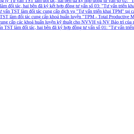
ông ty Tư vấn TST làm đối tác, hai bên đã ký hợp đồng tư vấn số 02
T làm đối tác, hai bên đã ký kết hợp đồng tư vấn số 03: "Tư vấn tri
vấn TST làm đối tác cung cấp dịch vụ "Tư vấn triển khai TPM" tại
T làm đối tác cung cấp khoá huấn luyện "TPM - Total Productive Ma
cung cấp các khoá huấn luyện kỹ thuật cho NVVH và NV Bảo trì củ
vấn TST làm đối tác, hai bên đã ký hợp đồng tư vấn số 01: "Tư vấn t