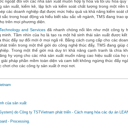
 ngoặt đối với các nhà sản xuất muốn hợp lý hóa và tối ưu hóa quy 
 sản xuất, kiểm kê, lập lịch và kiểm soát chất lượng trong một nền 
ép các doanh nghiệp đạt được mức hiệu quả và khả năng kiểm soát c
 sắc trong hoạt động và hiểu biết sâu sắc về ngành, TMS đang trao 
 họ trên mọi phương diện.
echnology and Services
đã nhanh chóng nổi lên như một công ty 
g minh. Tầm nhìn của họ là tạo ra một hệ sinh thái sản xuất được kết
 và thúc đẩy sự đổi mới ở mọi ngã rẽ. Bằng cách cung cấp cho các doa
hát triển trong một thế giới do công nghệ thúc đẩy, TMS đang giúp 
hiệp. Trong một thế giới mà duy trì khả năng cạnh tranh là chìa k
đăng hy vọng cho các nhà sản xuất muốn nâng cao hiệu suất của họ 
c giải pháp phần mềm toàn diện và cam kết không ngừng thúc đẩy ng
c chơi cho các công ty sản xuất ở mọi nơi.
ietnam
nh của sản xuất
ystem) do Công ty TSTVietnam phát triển - Cách mạng hóa các dự án LE
ard - Processing.