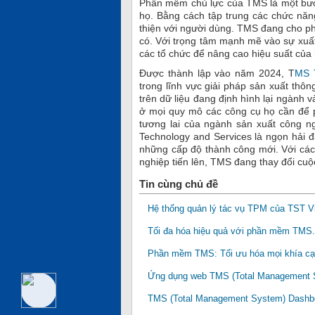
Phần mềm chủ lực của TMS là một bước
họ. Bằng cách tập trung các chức năng
thiện với người dùng.
TMS đang cho ph
có. Với trọng tâm mạnh mẽ vào sự xuất
các tổ chức để nâng cao hiệu suất của
Được thành lập vào năm 2024, T
MS T
trong lĩnh vực giải pháp sản xuất thôn
trên dữ liệu đang định hình lại ngành
ở mọi quy mô các công cụ họ cần để p
tương lai của ngành sản xuất công ng
Technology and Services là ngọn hải 
những cấp độ thành công mới. Với cá
nghiệp tiến lên, TMS đang thay đổi cuộ
Tin cùng chủ đề
Hệ thống quản lý tác vụ TPM của TST V
Tối đa hóa hiệu quả với phần mềm TMS.
Phần mềm TMS: Tối ưu hóa mọi khía cạ
Ứng dụng web TMS (Total Management S
TMS (Total Management System) Dashbo