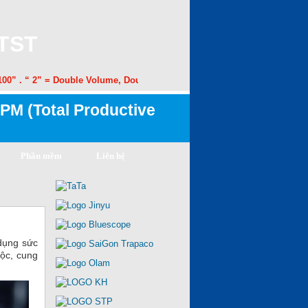
 TST
0” . “ 2” = Double Volume, Double Speed. “50” = 50% Margin Improveme
PM (Total Productive
Phần mềm
Liên hệ
 dụng sức
ộc, cung