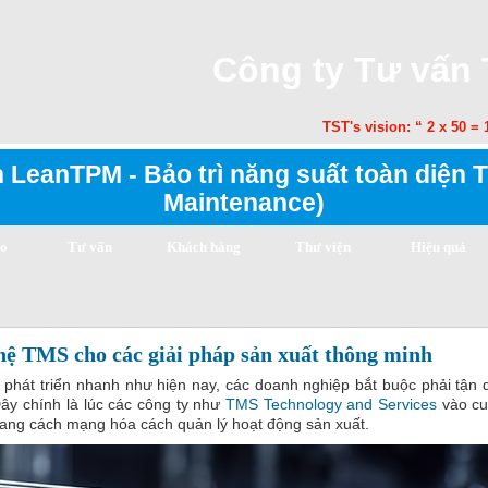
Công ty Tư vấn
TST's vision: “ 2 x 50 = 10
 LeanTPM - Bảo trì năng suất toàn diện T
Maintenance)
ạo
Tư vấn
Khách hàng
Thư viện
Hiệu quả
hệ TMS cho các giải pháp sản xuất thông minh
 phát triển nhanh như hiện nay, các doanh nghiệp bắt buộc phải tận
ây chính là lúc các công ty như
TMS Technology and Services
vào cu
đang cách mạng hóa cách quản lý hoạt động sản xuất.