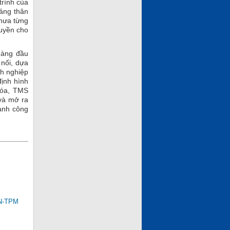
trình của
tảng thân
hưa từng
quyền cho
hàng đầu
 nối, dựa
nh nghiệp
định hình
hóa, TMS
và mở ra
ành công
AN-TPM