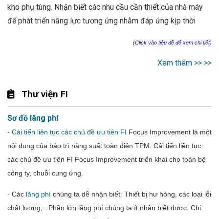
kho phụ tùng. Nhận biết các nhu cầu cần thiết của nhà máy
để phát triển năng lực tương ứng nhằm đáp ứng kịp thời
(Click vào tiêu đề để xem chi tiết)
Xem thêm >> >>
Thư viện FI
Sơ đồ lãng phí
-
Cải tiến liên tục các chủ đề ưu tiên FI
Focus Improvement là một
nội dung của bảo trì năng suất toàn diện TPM. Cải tiến liên tục
các chủ đề ưu tiên FI Focus Improvement triển khai cho toàn bộ
công ty, chuỗi cung ứng.
- Các
lãng phí
chúng ta dễ nhận biết: Thiết
bị
hư
hỏng
,
các
loại
lỗi
chất
lượng,...
Phần lớn lãng phí chúng ta ít nhận biết được: Chi