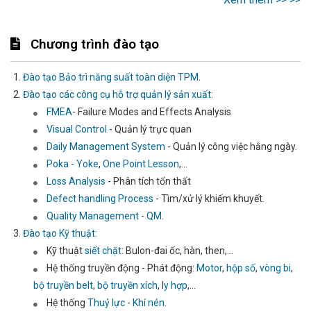
Chương trình đào tạo
Đào tạo Bảo trì năng suất toàn diện TPM
.
Đào tạo các công cụ hỗ trợ quản lý sản xuất
:
FMEA
- Failure Modes and Effects Analysis
Visual Control
- Quản lý trực quan
Daily Management System
- Quản lý công việc hằng ngày.
Poka - Yoke
,
One Point Lesson
,...
Loss Analysis
- Phân tích tổn thất
Defect handling Process
- Tìm/xử lý khiếm khuyết.
Quality Management - QM
.
Đào tạo Kỹ thuật:
Kỹ thuật
siết chặt
: Bulon-đai ốc, hàn, then,...
Hệ thống truyền động - Phát động:
Motor
,
hộp số
,
vòng bi
,
bộ truyền belt
,
bộ truyền xích
, l
y hợp
,...
Hệ thống
Thuỷ lực
-
Khí nén
.