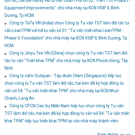
đối tác, hai bên đã ký HĐ tư vấn LeanTPM số 02: "Part 1 of Phase I -
Equipment Improvements". cho nhà máy tại KCN VSIP II, Bình
Dương, Tp HCM.
Công ty TaTa VN (India) chọn Công ty Tư vấn TST làm đối tác tư
vấn LeanTPM với hđ tư vấn số 01: "Tư vấn triển khai LeanTPM -
Phase 0: Foundation" cho nhà máy tại KCN VSIP II, Bình Dương, Tp
HCM.
Công ty Jinyu Tire VN (China) chọn công ty Tư vấn TST làm đối
tác tư vấn "Triển khai TPM" cho nhà máy tại KCN Phước Đông, Tây
Ninh.
Công ty cafe Outspan - Tập đoàn Olam (Singapore) tiếp tục
chọn công ty Tư vấn TST làm đối tác, hai bên đã ký hợp đồng tư
vấn số 04: "Tư vấn triển khai TPM" cho nhà máy tại KCN Nhựt
Chánh, Long An.
Công ty CPCN Cao Su Miền Nam tiếp tục chọn công ty Tư vấn
TST làm đối tác, hai bên đã ký hợp đồng tư vấn số 04: "Tư vấn triển
khai TPM" tiếp tục triển khai TPM tại các nhà máy thành viên.
Xem thêm >> >>