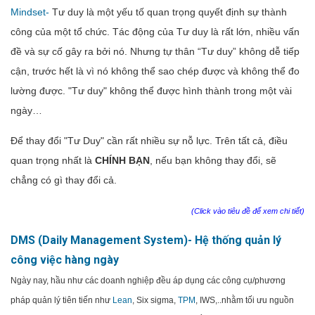
Mindset-
Tư duy là một yếu tố quan trọng quyết định sự thành
công của một tổ chức. Tác động của Tư duy là rất lớn, nhiều vấn
đề và sự cố gây ra bởi nó. Nhưng tự thân “Tư duy” không dễ tiếp
cận, trước hết là vì nó không thể sao chép được và không thể đo
lường được. "Tư duy" không thể được hình thành trong một vài
ngày…
Để thay đổi "Tư Duy" cần rất nhiều sự nỗ lực. Trên tất cả, điều
quan trọng nhất là
CHÍNH BẠN
, nếu bạn không thay đổi, sẽ
chẳng có gì thay đổi cả.
(Click vào tiêu đề để xem chi tiết)
DMS (Daily Management System)- Hệ thống quản lý
công việc hàng ngày
Ngày nay, hầu như các doanh nghiệp đều áp dụng các công cụ/phương
pháp quản lý tiên tiến như
Lean
, Six sigma,
TPM
, IWS,..nhằm tối ưu nguồn