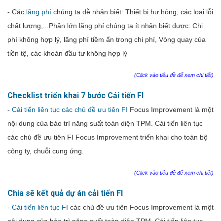
- Các
lãng phí
chúng ta dễ nhận biết: Thiết
bị
hư
hỏng
,
các
loại
lỗi
chất
lượng,...
Phần lớn lãng phí chúng ta ít nhận biết được: Chi
phí không hợp lý, lãng phí tiềm ẩn trong chi phí,
Vòng
quay
của
tiền
tệ
,
các
khoản
đầu
tư
không
hợp
lý
(Click vào tiêu đề để xem chi tiết)
Checklist triển khai 7 bước Cải tiến FI
-
Cải tiến liên tục các chủ đề ưu tiên FI
Focus Improvement là một
nội dung của bảo trì năng suất toàn diện TPM. Cải tiến liên tục
các chủ đề ưu tiên FI Focus Improvement triển khai cho toàn bộ
công ty, chuỗi cung ứng.
(Click vào tiêu đề để xem chi tiết)
Chia sẽ kết quả dự án cải tiến FI
-
Cải tiến liên tục FI
các chủ đề ưu tiên Focus Improvement là một
nội dung của bảo trì năng suất toàn diện TPM. Cải tiến liên tục