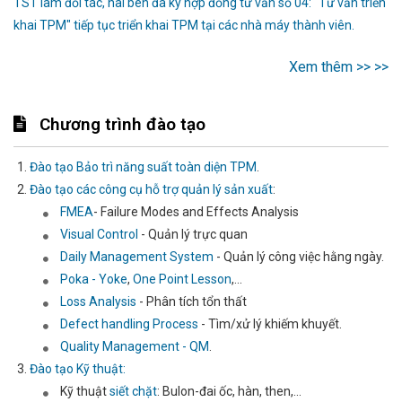
TST làm đối tác, hai bên đã ký hợp đồng tư vấn số 04: "Tư vấn triển
khai TPM" tiếp tục triển khai TPM tại các nhà máy thành viên.
Xem thêm >> >>
Chương trình đào tạo
Đào tạo Bảo trì năng suất toàn diện TPM
.
Đào tạo các công cụ hỗ trợ quản lý sản xuất
:
FMEA
- Failure Modes and Effects Analysis
Visual Control
- Quản lý trực quan
Daily Management System
- Quản lý công việc hằng ngày.
Poka - Yoke
,
One Point Lesson
,...
Loss Analysis
- Phân tích tổn thất
Defect handling Process
- Tìm/xử lý khiếm khuyết.
Quality Management - QM
.
Đào tạo Kỹ thuật:
Kỹ thuật
siết chặt
: Bulon-đai ốc, hàn, then,...