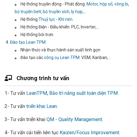
Hệ thống truyền động - Phát động:
Motor
,
hộp số
,
vòng bi
,
bộ truyền belt
,
bộ truyền xích
, l
y hợp
,...
Hệ thống
Thuỷ lực
-
Khí nén
.
Hệ thống Điện - Điều khiển: PLC, Inverter,...
Hệ thống bôi trơn.
Đào tạo Lean TPM
:
Nhận thức và thực hành sản xuất tinh gọn
Đào tạo các
công cụ Lean TPM
: VSM, Kanban,...
Chương trình tư vấn
1- Tư vấn
LeanTPM
,
Bảo trì năng suất toàn diện TPM
.
2- Tư vấn
triển khai Lean
.
3- Tư vấn triển khai
QM - Quality Management
.
4- Tư vấn cải tiến liên tục
Kaizen/Focus Improvement
.