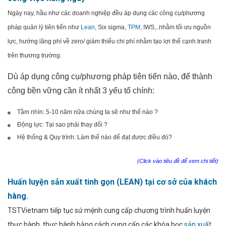
Ngày nay, hầu như các doanh nghiệp đều áp dụng các công cụ/phương
pháp quản lý tiên tiến như
Lean
, Six sigma,
TPM
, IWS,..nhằm tối ưu nguồn
lực, hướng lãng phí về zero/ giảm thiểu chi phí nhằm tạo lợi thế cạnh tranh
trên thương trường.
Dù áp dụng công cụ/phương pháp tiên tiến nào, để thành
công bền vững cần ít nhất 3 yếu tố chính:
Tầm nhìn: 5-10 năm nữa chúng ta sẽ như thế nào ?
Động lực: Tại sao phải thay đổi ?
Hệ thống & Quy trình: Làm thế nào để đạt được điều đó?
(Click vào tiêu đề để xem chi tiết)
Huấn luyện sản xuất tinh gọn (LEAN) tại cơ sở của khách
hàng.
TSTVietnam tiếp tục sứ mệnh cung cấp chương trình huấn luyện
thực hành, thực hành bằng cách cung cấp các khóa học
sản xuất