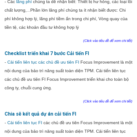
- Các
lãng phí
chúng ta dễ nhận biết: Thiết
bị
hư
hỏng
,
các
loại
lỗi
chất
lượng,...
Phần lớn lãng phí chúng ta ít nhận biết được: Chi
phí không hợp lý, lãng phí tiềm ẩn trong chi phí,
Vòng
quay
của
tiền
tệ
,
các
khoản
đầu
tư
không
hợp
lý
(Click vào tiêu đề để xem chi tiết)
Checklist triển khai 7 bước Cải tiến FI
-
Cải tiến liên tục các chủ đề ưu tiên FI
Focus Improvement là một
nội dung của bảo trì năng suất toàn diện TPM. Cải tiến liên tục
các chủ đề ưu tiên FI Focus Improvement triển khai cho toàn bộ
công ty, chuỗi cung ứng.
(Click vào tiêu đề để xem chi tiết)
Chia sẽ kết quả dự án cải tiến FI
-
Cải tiến liên tục FI
các chủ đề ưu tiên Focus Improvement là một
nội dung của bảo trì năng suất toàn diện TPM. Cải tiến liên tục