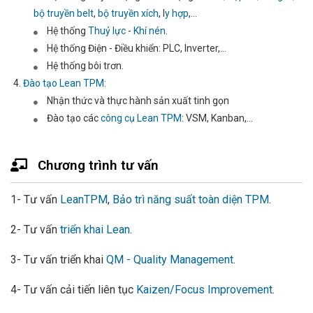
bộ truyền belt
,
bộ truyền xích
, l
y hợp
,...
Hệ thống
Thuỷ lực
-
Khí nén
.
Hệ thống Điện - Điều khiển: PLC, Inverter,...
Hệ thống bôi trơn.
Đào tạo Lean TPM
:
Nhận thức và thực hành sản xuất tinh gọn
Đào tạo các
công cụ Lean TPM
: VSM, Kanban,...
Chương trình tư vấn
1- Tư vấn
LeanTPM
,
Bảo trì năng suất toàn diện TPM
.
2- Tư vấn
triển khai Lean
.
3- Tư vấn triển khai
QM - Quality Management
.
4- Tư vấn cải tiến liên tục
Kaizen/Focus Improvement
.