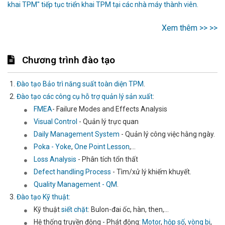
khai TPM" tiếp tục triển khai TPM tại các nhà máy thành viên.
Xem thêm >> >>
Chương trình đào tạo
Đào tạo Bảo trì năng suất toàn diện TPM
.
Đào tạo các công cụ hỗ trợ quản lý sản xuất
:
FMEA
- Failure Modes and Effects Analysis
Visual Control
- Quản lý trực quan
Daily Management System
- Quản lý công việc hằng ngày.
Poka - Yoke
,
One Point Lesson
,...
Loss Analysis
- Phân tích tổn thất
Defect handling Process
- Tìm/xử lý khiếm khuyết.
Quality Management - QM
.
Đào tạo Kỹ thuật:
Kỹ thuật
siết chặt
: Bulon-đai ốc, hàn, then,...
Hệ thống truyền động - Phát động:
Motor
,
hộp số
,
vòng bi
,