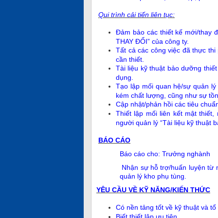
Qui trình cải tiến liên tục:
Đảm bảo các thiết kế mới/thay
THAY ĐỔI” của công ty.
Tất cả các công việc đã thực th
cần thiết.
Tài liệu kỹ thuật bảo dưỡng thiết
dụng.
Tạo lập mối quan hệ/sự quản lý 
kém chất lượng, cũng như sự tồn 
Cập nhật/phản hồi các tiêu chuẩn,
Thiết lập mối liên kết mật thiết
người quản lý “Tài liệu kỹ thuật bả
BÁO CÁO
Báo cáo cho: Trưởng nghành
Nhận sự hỗ trợ/huấn luyện từ 
quản lý kho phụ tùng.
YÊU CẦU VỀ KỸ NĂNG/KIẾN THỨC
Có nền tảng tốt về kỹ thuật và tổ
Biết thiết lập ưu tiên.