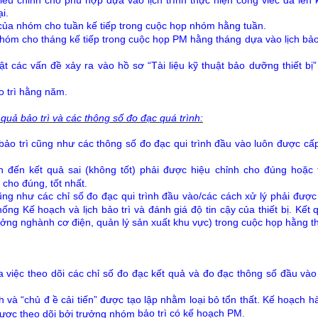
i.
ì của nhóm cho tuần kế tiếp trong cuộc họp nhóm hằng tuần.
 nhóm cho tháng kế tiếp trong cuộc họp PM hằng tháng dựa vào lịch bảo
t các vấn đề xảy ra vào hồ sơ “Tài liệu kỹ thuật bảo dưỡng thiết bị
o trì hằng năm.
 quả bảo trì và các thông số đo đạc quá trình:
bảo trì cũng như các thông số đo đạc qui trình đầu vào luôn được cấ
đến kết quả sai (không tốt) phải được hiệu chỉnh cho đúng hoặc 
 cho đúng, tốt nhất.
cũng như các chỉ số đo đạc qui trình đầu vào/các cách xử lý phải đượ
hống Kế hoạch và lịch bảo trì và đánh giá độ tin cậy của thiết bị. Kết
ưởng nghành cơ điện, quản lý sản xuất khu vực) trong cuộc họp hằng t
a việc theo dõi các chỉ số đo đạc kết quả và đo đạc thông số đầu và
 và “chủ đ ề cải tiến” được tạo lập nhằm loại bỏ tổn thất. Kế hoạch 
bảo trì có kế hoạch PM
.
 được theo dõi bởi trưởng nhóm