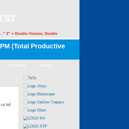
 TST
“ 2” = Double Volume, Double Speed. “50” = 50% Margin Improvement. “
PM (Total Productive
Phần mềm
Liên hệ
ì có kế