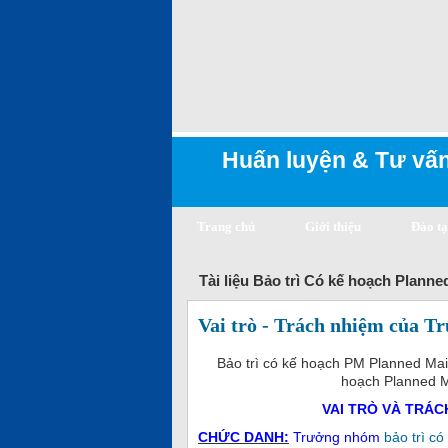
Huấn luyện & Tư vấn
Trang chủ
Giới thiệu
Đào t
Tài liệu Bảo trì Có kế hoạch Plann
Vai trò - Trách nhiệm của T
Bảo trì có kế hoạch PM Planned Ma
hoạch Planned Ma
VAI TRÒ VÀ TRÁ
CH
ỨC DANH
:
Trưởng nhóm
bảo trì c