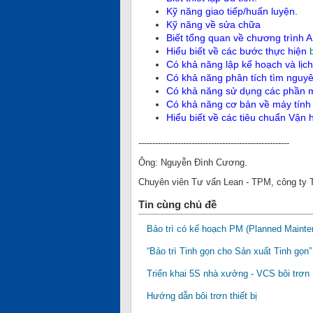
Kỹ năng giao tiếp/huấn luyện.
Kỹ năng về sửa chữa
Biết tổng quan về chương trình 
Hiểu biết về các bước thực hiện
Có khả năng lập kế hoạch và lịch 
Có khả năng phân tích tìm nguyên
Có khả năng sử dụng các phần mề
Có khả năng cơ bản về máy tính
Hiểu biết về các tiêu chuẩn Vận
------------------------------------------------------
Ông: Nguyễn Đình Cương.
Chuyên viên Tư vấn Lean - TPM, công ty
Tin cùng chủ đề
Bảo trì có kế hoạch PM (Planned Mainte
“Bảo trì Tinh gọn cho Sản xuất Tinh gọ
Triển khai 5S nhà xưởng - VCS bôi trơn
Hướng dẫn bôi trơn thiết bị