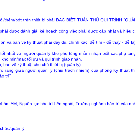
 đổi/thêm/bớt trên thiết bị phải ĐẶC BIỆT TUÂN THỦ QUI TRÌNH “QU
i phải được đánh giá, kế hoạch công việc phải được cập nhật và hiệu 
 bị” và bản vẽ kỹ thuật phải đầy đủ, chính xác, dễ tìm - dễ thấy - dễ lấ
tốt nhất với người quản lý kho phụ tùng nhằm nhận biết các phụ tùng 
kho min/max tối ưu và qui trình giao nhận.
 bản vẽ kỹ thuật cho chủ thiết bị (quản lý).
, rõ ràng giữa người quản lý (chịu trách nhiệm) của phòng Kỹ thuật th
o trì”
nhóm AM, Nguồn lực bảo trì bên ngoài, Trưởng nghành bảo trì của n
 chức/quản lý.