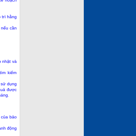
 trì hằng
” nếu cần
p nhật và
tìm kiếm
c sử dụng
 quả được
háng.
o của bảo
hành động