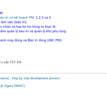
AM
bảo trì có kế hoạch PM
: 1,2,3 và 4.
làm việc (bảo trì)
 nhân và loại bỏ hư hỏng từ thực tế.
m quản lý bảo trì và quản lý kho phụ tùng
 hành máy đúng và Bảo trì đúng (AM, PM)
 Tư vấn TST VN.
nance) - Step by step development process
n” (6 Sigma DMAIC)