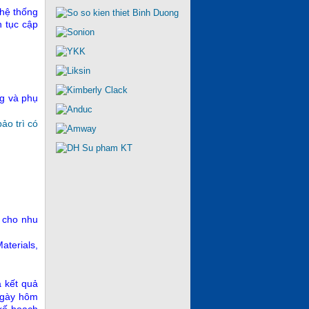
 hệ thống
 tục cập
ng và phụ
bảo trì có
t cho nhu
terials,
á kết quả
 ngày hôm
 kế hoạch