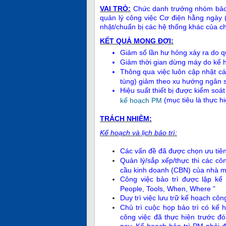
VAI TRÒ:
Chức danh trư
ởng nhóm bảo t
quản lý công việc Cơ điện hằng ngày
nhật/chuẩn bị các hệ thống khác của c
K
ẾT QUẢ MONG ĐỢI:
Giảm số lần hư hỏng xảy ra do qu
Giảm thời gian dừng máy do kế ho
Thông qua việc luôn cập nhật các
tùng) giảm theo xu hướng ngân 
Hiệu suất thiết bị được kiểm soá
(mục tiêu là thực h
kế hoạch PM
TRÁCH NHI
ỆM:
K
ế hoạch và lịch bảo trì:
Các vấn đề đã được chọn ưu tiên 
Quản lý/sắp xếp/thực thi các cô
cầu kinh doanh (CBN) của nhà m
Công việc bảo trì được lập kế 
People, Tools, When, Where ”
Duy trì việc lưu trữ kế hoạch công
Chủ trì cuộc họp
bảo trì có kế
công việc đã thực hiện trước đ
nay. Kế hoạch bảo trì PM phải đ