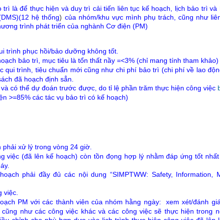
rì là để thực hiện và duy trì cải tiến liên tục kế hoạch, lịch bảo trì và
 (DMS)(12 hệ thống
)
của nhóm/khu vực mình phụ trách, cũng như liên
hương trình phát triển của nghành Cơ điện (PM)
i trình phục hồi/bảo dưỡng không tốt.
ạch bảo trì, mục tiêu là tổn thất nầy =<3% (chỉ mang tính tham khảo)
 qui trình, tiêu chuẩn mới cũng như chi phí bảo trì (chi phí về lao độ
sách đã hoạch định sẳn.
t và có thể dự đoán trước được, do tỉ lệ phần trăm thực hiện công việc
iện >=85% các tác vụ bảo trì có kế hoạch)
phải xử lý trong vòng 24 giờ.
ng việc (đã lên kế hoạch) còn tồn đọng hợp lý nhằm đáp ứng tốt nhấ
áy.
hoạch phải đầy đủ các nội dung “SIMPTWW: Safety, Information, Ma
 việc.
 hoạch PM
với các thành viên của nhóm hằng ngày:
xem xét/đánh gi
ó cũng như các công việc khác và các công việc sẽ thực hiện trong
iều chỉnh cho phù hợp dựa vào lịch trình thực hiện công viêc đã lên