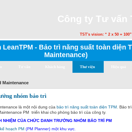
Công ty Tư vấn
TST's vision: “ 2 x 50 = 100” . 
 LeanTPM - Bảo trì năng suất toàn diện T
Maintenance)
ạo
Tư vấn
Khách hàng
Thư viện
Hiệu quả
ed Maintenance
rưởng nhóm bảo trì
intenance là một nội dung của
bảo trì năng suất toàn diện TPM
. Bảo tr
intenance PM triển khai cho phòng bảo trì của công ty.
CH NHIỆM CỦA CHỨC DANH TRƯỞNG NHÓM BẢO TRÌ PM
ó kế hoạch PM
(PM Planner) một khu vực.