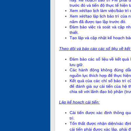
trước đó và tiến độ thực tế hiện tạ
Xem xét/tạo lịch làm việc/bảo tr
Xem xét/tạo lập lịch bảo trì của
năm đã được tạo lập trước đó.
Đảm bảo việc rà soát và cập nhậ
thiết.
Tạo lập và cập nhật kế hoạch bả
Theo dõi và báo cáo các số liệu về kết
Đảm bảo các số liệu về kết quả 
lưu giữ.
Các hành động không đúng dẫn 
nguồn lực thích hợp để thực hiện
Kết quả của các chỉ số bảo trì 
để đánh giá sự cải tiến của hệ t
chia sẽ với lãnh đạo bộ phận (tr
L
ập kế hoạch cải tiến:
Cải tiến được xác định thông qu
trì.
Tổn thất được nhận diện/xác định
cải tiến phải được xác lập, phải