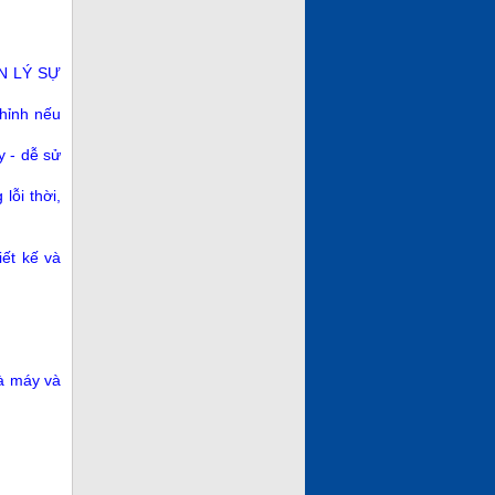
ẢN LÝ SỰ
chỉnh nếu
y - dễ sử
lỗi thời,
iết kế và
hà máy và