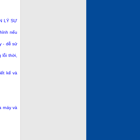
ẢN LÝ SỰ
chỉnh nếu
y - dễ sử
lỗi thời,
iết kế và
hà máy và