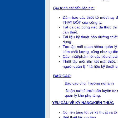
Qui trình cải tiến liên tục:
Đảm bảo các thiết kế mới/thay
THAY ĐỔI” của công ty.
Tất cả các công việc đã thực th
cần thiết.
Tài liệu kỹ thuật bảo dưỡng thiết
dụng.
Tạo lập mối quan hệ/sự quản lý 
kém chất lượng, cũng như sự tồn 
Cập nhật/phản hồi các tiêu chuẩn,
Thiết lập mối liên kết mật thiết
người quản lý “Tài liệu kỹ thuật bả
BÁO CÁO
Báo cáo cho: Trưởng nghành
Nhận sự hỗ trợ/huấn luyện từ 
quản lý kho phụ tùng.
YÊU CẦU VỀ KỸ NĂNG/KIẾN THỨC
Có nền tảng tốt về kỹ thuật và tổ
Biết thiết lập ưu tiên.