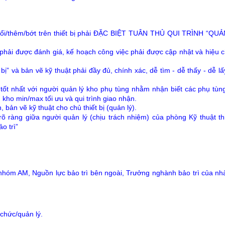
 đổi/thêm/bớt trên thiết bị phải ĐẶC BIỆT TUÂN THỦ QUI TRÌNH “QU
i phải được đánh giá, kế hoạch công việc phải được cập nhật và hiệu 
 bị” và bản vẽ kỹ thuật phải đầy đủ, chính xác, dễ tìm - dễ thấy - dễ lấ
tốt nhất với người quản lý kho phụ tùng nhằm nhận biết các phụ tùng 
kho min/max tối ưu và qui trình giao nhận.
 bản vẽ kỹ thuật cho chủ thiết bị (quản lý).
, rõ ràng giữa người quản lý (chịu trách nhiệm) của phòng Kỹ thuật th
o trì”
nhóm AM, Nguồn lực bảo trì bên ngoài, Trưởng nghành bảo trì của n
 chức/quản lý.