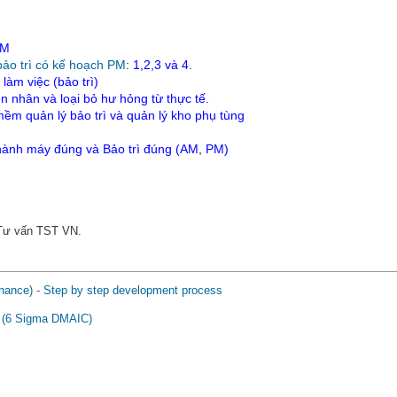
AM
bảo trì có kế hoạch PM
: 1,2,3 và 4.
làm việc (bảo trì)
 nhân và loại bỏ hư hỏng từ thực tế.
m quản lý bảo trì và quản lý kho phụ tùng
 hành máy đúng và Bảo trì đúng (AM, PM)
 Tư vấn TST VN.
nance) - Step by step development process
n” (6 Sigma DMAIC)