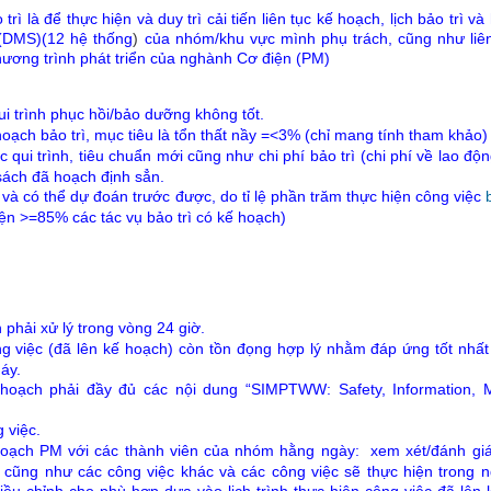
rì là để thực hiện và duy trì cải tiến liên tục kế hoạch, lịch bảo trì và
 (DMS)(12 hệ thống
)
của nhóm/khu vực mình phụ trách, cũng như liên
hương trình phát triển của nghành Cơ điện (PM)
i trình phục hồi/bảo dưỡng không tốt.
ạch bảo trì, mục tiêu là tổn thất nầy =<3% (chỉ mang tính tham khảo)
 qui trình, tiêu chuẩn mới cũng như chi phí bảo trì (chi phí về lao độ
sách đã hoạch định sẳn.
t và có thể dự đoán trước được, do tỉ lệ phần trăm thực hiện công việc
iện >=85% các tác vụ bảo trì có kế hoạch)
phải xử lý trong vòng 24 giờ.
ng việc (đã lên kế hoạch) còn tồn đọng hợp lý nhằm đáp ứng tốt nhấ
áy.
hoạch phải đầy đủ các nội dung “SIMPTWW: Safety, Information, Ma
 việc.
 hoạch PM
với các thành viên của nhóm hằng ngày:
xem xét/đánh gi
ó cũng như các công việc khác và các công việc sẽ thực hiện trong
iều chỉnh cho phù hợp dựa vào lịch trình thực hiện công viêc đã lên