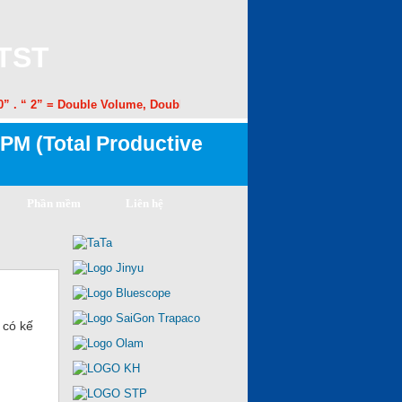
 TST
. “ 2” = Double Volume, Double Speed. “50” = 50% Margin Improvement.
PM (Total Productive
Phần mềm
Liên hệ
ì có kế