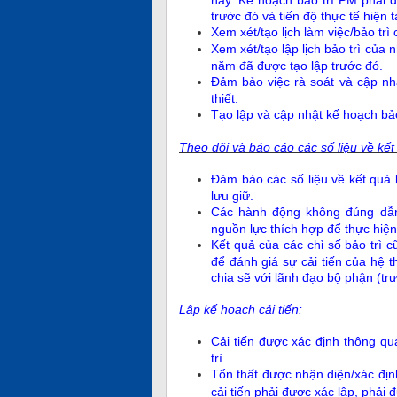
trước đó và tiến độ thực tế hiện tạ
Xem xét/tạo lịch làm việc/bảo tr
Xem xét/tạo lập lịch bảo trì của
năm đã được tạo lập trước đó.
Đảm bảo việc rà soát và cập nhậ
thiết.
Tạo lập và cập nhật kế hoạch bả
Theo dõi và báo cáo các số liệu về kết
Đảm bảo các số liệu về kết quả 
lưu giữ.
Các hành động không đúng dẫn 
nguồn lực thích hợp để thực hiện
Kết quả của các chỉ số bảo trì 
để đánh giá sự cải tiến của hệ t
chia sẽ với lãnh đạo bộ phận (tr
L
ập kế hoạch cải tiến:
Cải tiến được xác định thông qu
trì.
Tổn thất được nhận diện/xác định
cải tiến phải được xác lập, phải