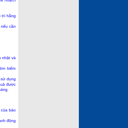
 trì hằng
” nếu cần
p nhật và
tìm kiếm
c sử dụng
 quả được
háng.
o của bảo
hành động