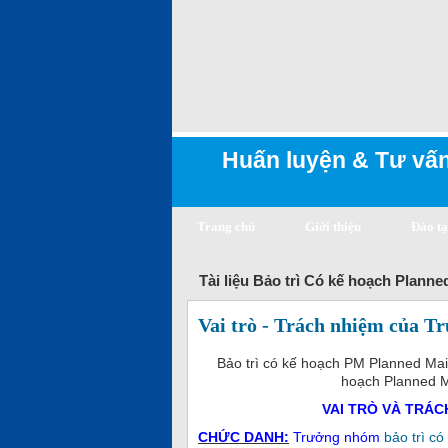
Huấn luyện & Tư vấn
Trang chủ
Giới thiệu
Đào t
Tài liệu Bảo trì Có kế hoạch Plann
Vai trò - Trách nhiệm của T
Bảo trì có kế hoạch PM Planned Ma
hoạch Planned Ma
VAI TRÒ VÀ TRÁ
CH
ỨC DANH
:
Trưởng nhóm
bảo trì c