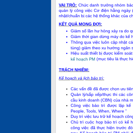
VAI TRÒ:
Chức danh trư
ởng nhóm bảo t
quản lý công việc Cơ điện hằng ngày
nhật/chuẩn bị các hệ thống khác của c
K
ẾT QUẢ MONG ĐỢI:
Giảm số lần hư hỏng xảy ra do qu
Giảm thời gian dừng máy do kế ho
Thông qua việc luôn cập nhật các
tùng) giảm theo xu hướng ngân 
Hiệu suất thiết bị được kiểm soá
(mục tiêu là thực h
kế hoạch PM
TRÁCH NHI
ỆM:
K
ế hoạch và lịch bảo trì:
Các vấn đề đã được chọn ưu tiên 
Quản lý/sắp xếp/thực thi các cô
cầu kinh doanh (CBN) của nhà m
Công việc bảo trì được lập kế 
People, Tools, When, Where ”
Duy trì việc lưu trữ kế hoạch công
Chủ trì cuộc họp
bảo trì có kế
công việc đã thực hiện trước đ
nay. Kế hoạch bảo trì PM phải đ