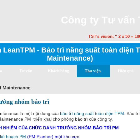
Công ty Tư vấn
TST's vision: “ 2 x 50 = 100” 
 LeanTPM - Bảo trì năng suất toàn diện T
Maintenance)
ạo
Tư vấn
Khách hàng
Thư viện
Hiệu quả
ed Maintenance
rưởng nhóm bảo trì
intenance là một nội dung của
bảo trì năng suất toàn diện TPM
. Bảo tr
intenance PM triển khai cho phòng bảo trì của công ty.
CH NHIỆM CỦA CHỨC DANH TRƯỞNG NHÓM BẢO TRÌ PM
ó kế hoạch PM
(PM Planner) một khu vực.