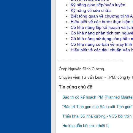
Kỹ năng giao tiếp/huấn luyện.
Kỹ năng về sửa chữa
Biết tổng quan về chương trình 
Hiểu biết về các bước thực hiện
Có khả năng lập kế hoạch và lịch 
Có khả năng phân tích tìm nguyên
Có khả năng sử dụng các phần mề
Có khả năng cơ bản về máy tính
Hiểu biết về các tiêu chuẩn Vận
------------------------------------------------------
Ông: Nguyễn Đình Cương.
Chuyên viên Tư vấn Lean - TPM, công ty
Tin cùng chủ đề
Bảo trì có kế hoạch PM (Planned Mainte
“Bảo trì Tinh gọn cho Sản xuất Tinh gọ
Triển khai 5S nhà xưởng - VCS bôi trơn
Hướng dẫn bôi trơn thiết bị