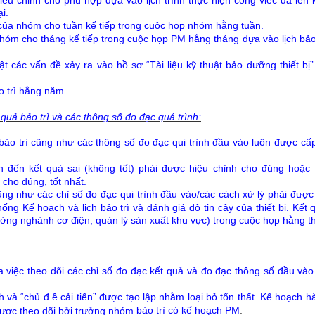
i.
ì của nhóm cho tuần kế tiếp trong cuộc họp nhóm hằng tuần.
 nhóm cho tháng kế tiếp trong cuộc họp PM hằng tháng dựa vào lịch bảo
t các vấn đề xảy ra vào hồ sơ “Tài liệu kỹ thuật bảo dưỡng thiết bị
o trì hằng năm.
 quả bảo trì và các thông số đo đạc quá trình:
bảo trì cũng như các thông số đo đạc qui trình đầu vào luôn được cấ
đến kết quả sai (không tốt) phải được hiệu chỉnh cho đúng hoặc 
 cho đúng, tốt nhất.
cũng như các chỉ số đo đạc qui trình đầu vào/các cách xử lý phải đượ
hống Kế hoạch và lịch bảo trì và đánh giá độ tin cậy của thiết bị. Kết
ưởng nghành cơ điện, quản lý sản xuất khu vực) trong cuộc họp hằng t
a việc theo dõi các chỉ số đo đạc kết quả và đo đạc thông số đầu và
 và “chủ đ ề cải tiến” được tạo lập nhằm loại bỏ tổn thất. Kế hoạch 
bảo trì có kế hoạch PM
.
 được theo dõi bởi trưởng nhóm