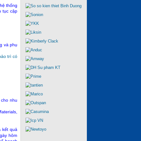
 hệ thống
 tục cập
ng và phụ
bảo trì có
t cho nhu
terials,
á kết quả
 ngày hôm
 kế hoạch