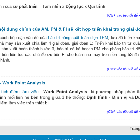
nh của sự
phát triển
=
Tầm nhìn
x
Động lực
x
Qui trình
(Click vào tiêu đề để x
ội dung chính của AM, PM & FI sẽ kết hợp triển khai trong giai đ
cách tiếp cận vấn đề của
bảo trì năng suất toàn diện TPM
, lưu đồ triển kh
hà máy sản xuất chia làm 4 giai đoạn, giai đoạn 1: Triển khai bảo trì tự q
 sản xuất hoàn thành bước 3, bảo trì có kế hoạch PM cho phòng bảo trì đ
i tiến liên tục các chủ đề ưu tiên FI cho toàn nhà máy trên nền tảng 5S đã 
thành.
(Click vào tiêu đề để x
- Work Point Analysis
tích điểm làm việc
-
Work Point Analysis
là phương pháp phân t
ịnh mối liên hệ bên trong giữa 3 hệ thống:
Định hình
-
Định vị
và
Du
iểm làm việc trên thiết bị
(Click vào tiêu đề để x
Tran