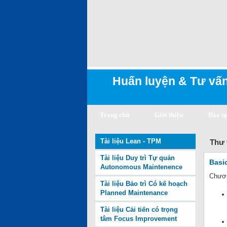
Huấn luyện & Tư vấn
Trang chủ
Giới thiệu
Đào t
Tài liệu Lean - TPM
Thư 
Tài liệu Duy trì Tự quản
Basi
Autonomous Maintenence
Chươn
Tài liệu Bảo trì Có kế hoạch
Planned Maintenance
Tài liệu Cải tiến có trọng
tâm Focus Improvement