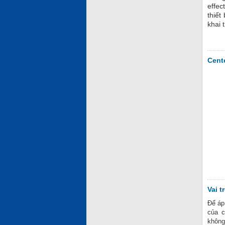
effec
thiết
khai 
Cent
Vai t
Để áp
của c
không