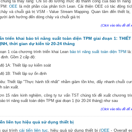
 chúng ta thấy rằng: Chỉ số đo lường mức độ thành công của bảo trì năng 
 TPM:
OEE
là một phần của phân tích Lean. Cải thiện OEE có tác động tíc
chảy và chuỗi giá trị VSM - Value Stream Mapping. Quan tâm đến thiết bị, 
gười ảnh hưởng đến dòng chảy và chuỗi giá trị
(Click vào tiêu đề để x
ấn triển khai bảo trì năng suất toàn diện TPM giai đoạn 1: THIẾ
ỊNH, thời gian dự kiến từ 20-24 tháng
đoạn 1 của chương trình triển khai Lean
bảo trì năng suất toàn diện TPM
là:
 định. Gồm 2 cấp độ:
 độ 1A: Thiết lập sự kiểm soát
 độ 1B: Thiết lập sự ổn định
iêu: Thiết lập "Thực hành tốt nhất" nhằm giảm tồn kho, đẩy nhanh chuỗi cu
nh sản xuất.
ơn 15 năm kinh nghiệm, công ty tư vấn TST chúng tôi đề xuất chương trì
bảo trì năng suất toàn diện TPM giai đoạn 1 (từ 20-24 tháng) như sau
(Click vào tiêu đề để x
iến liên tục hiệu quả sử dụng thiết bị
 qui trình
cải tiến liên tục
, hiệu quả sử dụng thiết bị (
OEE
- Overall e