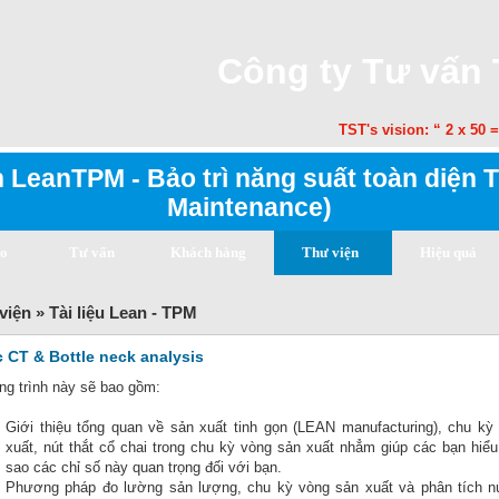
Công ty Tư vấn
TST's vision: “ 2 x 50 = 1
 LeanTPM - Bảo trì năng suất toàn diện T
Maintenance)
ạo
Tư vấn
Khách hàng
Thư viện
Hiệu quả
viện » Tài liệu Lean - TPM
c CT & Bottle neck analysis
g trình này sẽ bao gồm:
Giới thiệu tổng quan về sản xuất tinh gọn (LEAN manufacturing), chu kỳ
xuất, nút thắt cổ chai trong chu kỳ vòng sản xuất nhẳm giúp các bạn hiểu
sao các chỉ số này quan trọng đối với bạn.
Phương pháp đo lường sản lượng, chu kỳ vòng sản xuất và phân tích nú