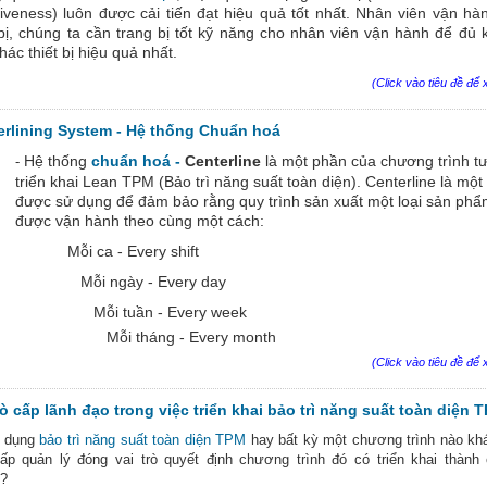
tiveness) luôn được cải tiến đạt hiệu quả tốt nhất. Nhân viên vận hà
 bị, chúng ta cần trang bị tốt kỹ năng cho nhân viên vận hành để đủ
thác thiết bị hiệu quả nhất.
(Click vào tiêu đề để x
erlining System - Hệ thống Chuẩn hoá
Hệ thống
c
huẩn hoá
-
Centerline
là một phần của chương trình t
-
triển khai Lean TPM (Bảo trì năng suất toàn diện).
Centerline là một
được sử dụng để đảm bảo rằng quy trình sản xuất một loại sản phẩ
được vận hành theo cùng một cách:
Mỗi ca - Every shift
Mỗi ngày - Every day
Mỗi tuần - Every week
Mỗi tháng - Every month
(Click vào tiêu đề để x
rò cấp lãnh đạo trong việc triển khai bảo trì năng suất toàn diện 
 dụng
bảo trì năng suất toàn diện TPM
hay bất kỳ một chương trình nào khá
ấp quản lý đóng vai trò quyết định chương trình đó có triển khai thành
?