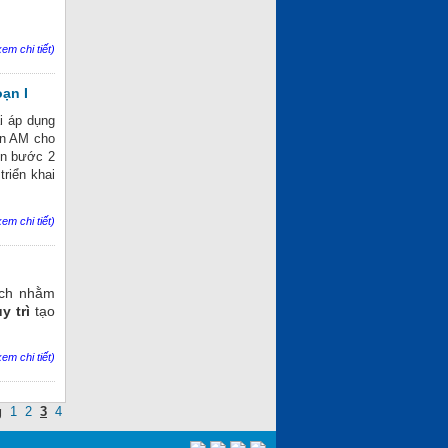
em chi tiết)
oạn I
ai áp dụng
uản AM cho
ến bước 2
triển khai
em chi tiết)
ích nhằm
y trì
tạo
em chi tiết)
g
1
2
3
4