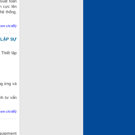
suất toàn
h cực lên
hệ thống,
em chi tiết)
T LẬP SỰ
 Thiết lập
ng ứng và
nh tư vấn
em chi tiết)
quipment