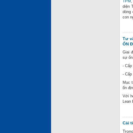
TPM
,
diện
dòng 
con n
Tư v
ỔN Đ
Giai 
sự ổn
- Cấp
- Cấp
Mục t
ổn đị
Với h
Lean 
Cải t
Trong