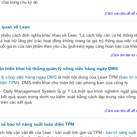
chai trong chu kỳ đó .
(Click vào tiêu đề để x
 quan về Lean
 nhiều cách định nghĩa khác nhau về Lean: “Là cách tiếp cận có hệ thống 
à loại trừ lãng phí (các hoạt động không mang lại giá trị) thông qua việc cải
huỗi giá trị của sản phẩm theo yêu cầu (pull-kéo) ngày càng hoàn hảo của khá
(Click the title for
ấn triển khai hệ thống quản lý công việc hàng ngày DMS
 lý công việc hàng ngày DMS
là một nội dung của Lean TPM (
bảo trì 
 diện TPM
). DMS triển khai cho toàn bộ các phòng ban của công ty.
 Daily Management System là gì ? Là một qui trình nghiêm ngặt giú
kết quả quan trọng dưới sự kiểm soát bằng cách tập trung vào công
ỉ trên các kết quả
(Click vào tiêu đề để x
 và bảo trì năng suất toàn diện TPM
ch tiếp cận vấn đề của Lean - sản xuất tinh gọn và TPM -
bảo trì năng suất