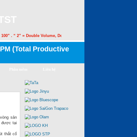
 TST
00” . “ 2” = Double Volume, Double Speed. “50” = 50% Margin Improvem
PM (Total Productive
Phần mềm
Liên hệ
 vòng sản
 được tại
t thắt cổ