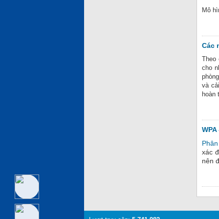
Mô hì
Các n
Theo 
cho n
phòng
và cả
hoàn 
WPA 
Phân 
xác đ
nên đ