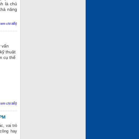
nh là chủ
 khả năng
em chi tiết)
ư vấn
 kỹ thuật
m cụ thể
em chi tiết)
TPM
c, vai trò
 công hay