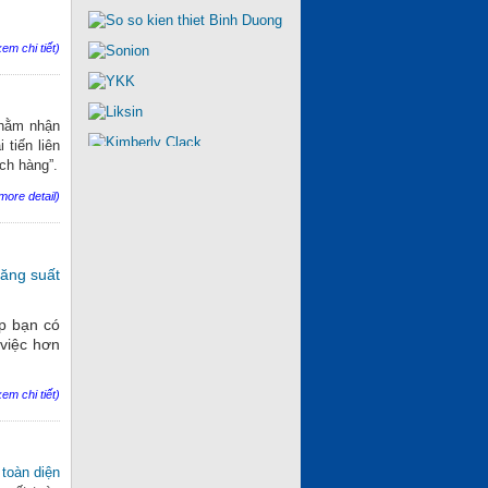
em chi tiết)
nhằm nhận
 tiến liên
ch hàng”.
 more detail)
năng suất
p bạn có
 việc hơn
em chi tiết)
 toàn diện